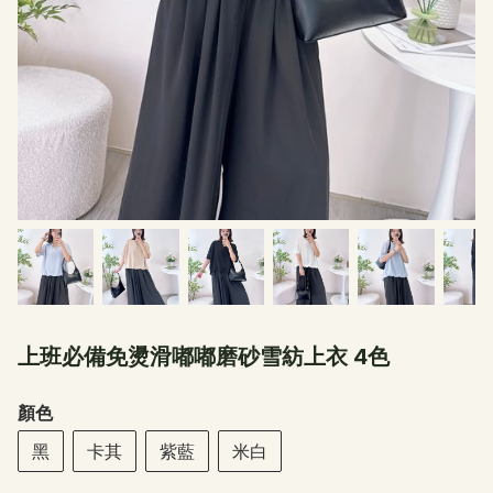
上班必備免燙滑嘟嘟磨砂雪紡上衣 4色
顏色
黑
卡其
紫藍
米白