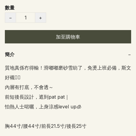
數量
−
+
加至購物車
簡介
−
質地真係冇得輸！滑嘟嘟磨砂雪紡了，免燙上班必備，斯文
好襯👍🏻

內層有打底，不會透～ 

前短後長設計，遮到pat pat｜

怕熱人士啱曬，上身涼感level up🧊

胸44寸/腰44寸/前長21.5寸/後長25寸