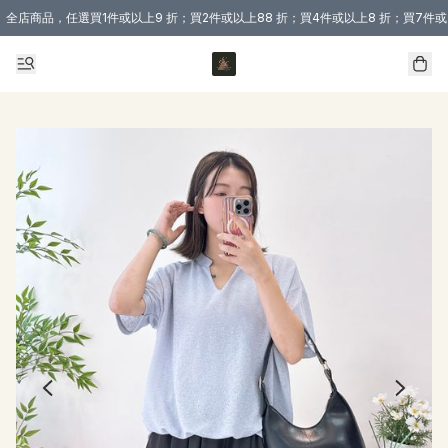
全店商品，任選買1件或以上9 折；買2件或以上88 折；買4件或以上8 折；買7件或
購買 3 件商品或以上即享免運費優惠！（適用於 本地送貨、本地取貨 )