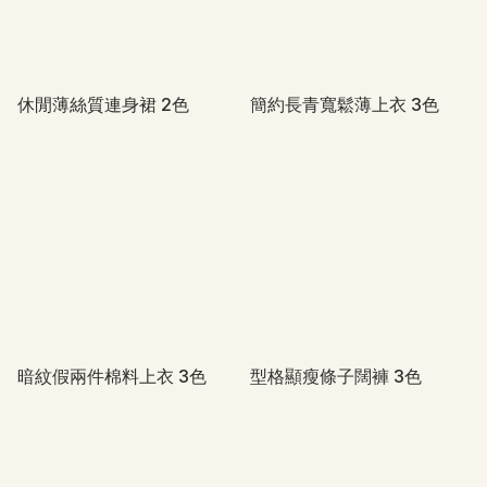
休閒薄絲質連身裙 2色
簡約長青寬鬆薄上衣 3色
暗紋假兩件棉料上衣 3色
型格顯瘦條子闊褲 3色