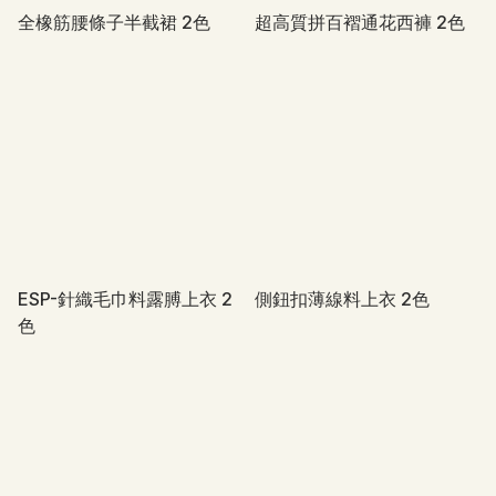
全橡筋腰條子半截裙 2色
超高質拼百褶通花西褲 2色
ESP-針織毛巾料露膊上衣 2
側鈕扣薄線料上衣 2色
色