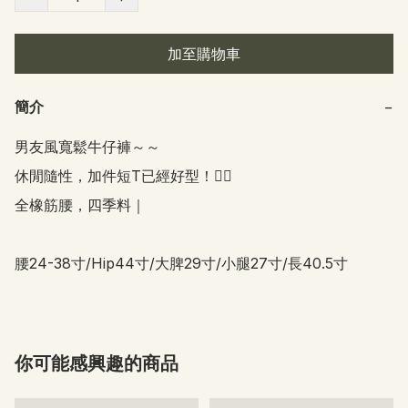
加至購物車
簡介
−
男友風寬鬆牛仔褲～～

休閒隨性，加件短T已經好型！👍🏻

全橡筋腰，四季料｜

腰24-38寸/Hip44寸/大脾29寸/小腿27寸/長40.5寸
你可能感興趣的商品