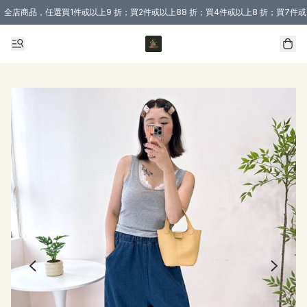
全店商品，任選買1件或以上9 折；買2件或以上88 折；買4件或以上8 折；買7件或
購買 3 件商品或以上即享免運費優惠！（適用於 本地送貨、本地取貨 )