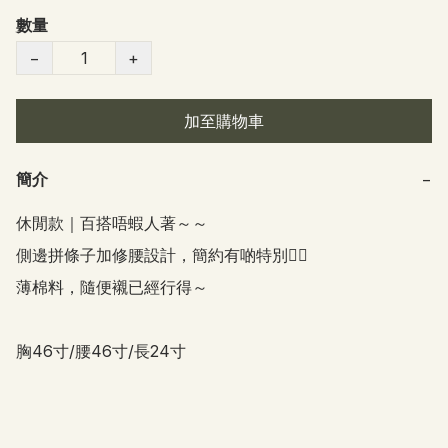
數量
−
+
加至購物車
簡介
−
休閒款｜百搭唔蝦人著～～

側邊拼條子加修腰設計，簡約有啲特別👍🏻

薄棉料，隨便襯已經行得～

胸46寸/腰46寸/長24寸 