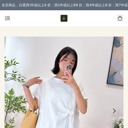
全店商品，任選買1件或以上9 折；買2件或以上88 折；買4件或以上8 折；買7件或
購買 3 件商品或以上即享免運費優惠！（適用於 本地送貨、本地取貨 )