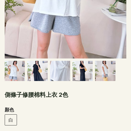
側條子修腰棉料上衣 2色
顏色
白