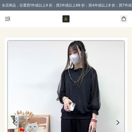
全店商品，任選買1件或以上9 折；買2件或以上88 折；買4件或以上8 折；買7件或
購買 3 件商品或以上即享免運費優惠！（適用於 本地送貨、本地取貨 )