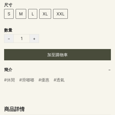
尺寸
S
M
L
XL
XXL
數量
−
+
加至購物車
簡介
−
休閒
滑嘟嘟
優惠
透氣
商品詳情