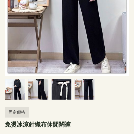
固定價格
免燙冰涼針織布休閒闊褲