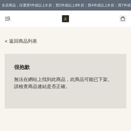
全店商品，任選買1件或以上9 折；買2件或以上88 折；買4件或以上8 折；買7件或
購買 3 件商品或以上即享免運費優惠！（適用於 本地送貨、本地取貨 )
< 返回商品列表
很抱歉
無法在網站上找到此商品，此商品可能已下架。
請檢查商品連結是否正確。