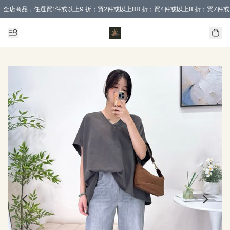
全店商品，任選買1件或以上9 折；買2件或以上88 折；買4件或以上8 折；買7件或
購買 3 件商品或以上即享免運費優惠！（適用於 本地送貨、本地取貨 )