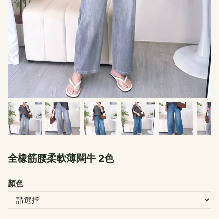
全橡筋腰柔軟薄闊牛 2色
顏色