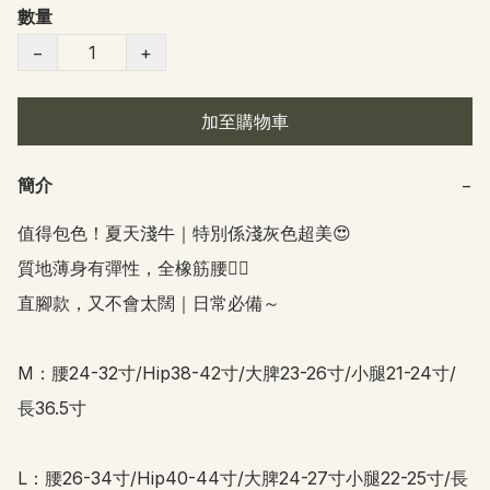
數量
−
+
加至購物車
簡介
−
值得包色！夏天淺牛｜特別係淺灰色超美😍

質地薄身有彈性，全橡筋腰👍🏻

直腳款，又不會太闊｜日常必備～ 

M：腰24-32寸/Hip38-42寸/大脾23-26寸/小腿21-24寸/
長36.5寸

L：腰26-34寸/Hip40-44寸/大脾24-27寸小腿22-25寸/長