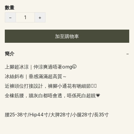
數量
−
+
加至購物車
簡介
−
上腳超冰涼｜仲涼爽過唔著omg🤭

冰絲斜布｜垂感滿滿超高質～

近褲頭位打接設計，褲腳小通花有啲細節👍🏻

全橡筋腰，牆灰白都唔會透，唔係死白超靚💗

腰25-38寸/Hip44寸/大脾28寸/小腿28寸/長35寸