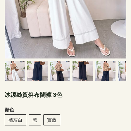
冰涼絲質斜布闊褲 3色
顏色
牆灰白
黑
寶藍