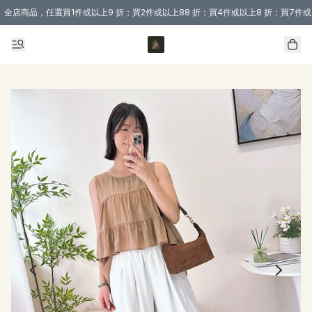
全店商品，任選買1件或以上9 折；買2件或以上88 折；買4件或以上8 折；買7件或
購買 3 件商品或以上即享免運費優惠！（適用於 本地送貨、本地取貨 )