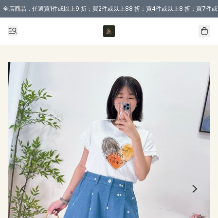
全店商品，任選買1件或以上9 折；買2件或以上88 折；買4件或以上8 折；買7件或
購買 3 件商品或以上即享免運費優惠！（適用於 本地送貨、本地取貨 )