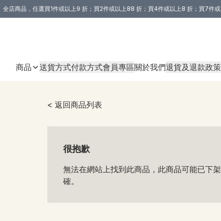
全店商品，任選買1件或以上9 折；買2件或以上88 折；買4件或以上8 折；買7件或
購買 3 件商品或以上即享免運費優惠！（適用於 本地送貨、本地取貨 )
商品
送貨方式
付款方式
會員專區
關於我們
退貨及退款政策
< 返回商品列表
很抱歉
無法在網站上找到此商品，此商品可能已下架
確。