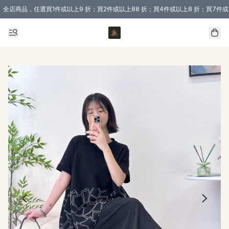
全店商品，任選買1件或以上9 折；買2件或以上88 折；買4件或以上8 折；買7件或
購買 3 件商品或以上即享免運費優惠！（適用於 本地送貨、本地取貨 )