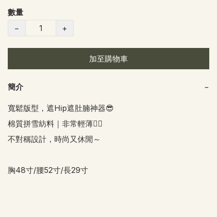
數量
−
+
加至購物車
簡介
−
寬鬆版型，遮Hip遮肚腩神器😎

棉質拼雪紡料｜非常輕薄👍🏻

不對稱設計，時尚又休閒～

胸48寸/腰52寸/長29寸