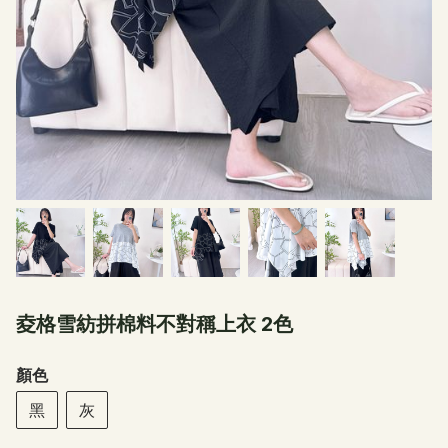
夌格雪紡拼棉料不對稱上衣 2色
顏色
黑
灰