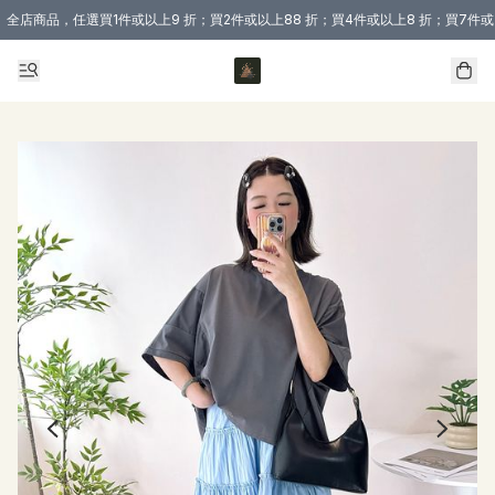
全店商品，任選買1件或以上9 折；買2件或以上88 折；買4件或以上8 折；買7件或
購買 3 件商品或以上即享免運費優惠！（適用於 本地送貨、本地取貨 )