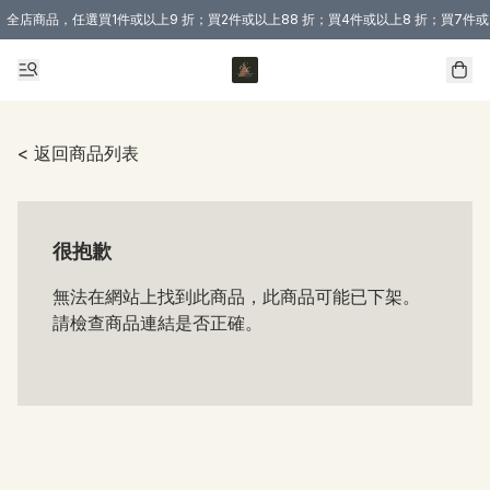
全店商品，任選買1件或以上9 折；買2件或以上88 折；買4件或以上8 折；買7件或
購買 3 件商品或以上即享免運費優惠！（適用於 本地送貨、本地取貨 )
< 返回商品列表
很抱歉
無法在網站上找到此商品，此商品可能已下架。
請檢查商品連結是否正確。