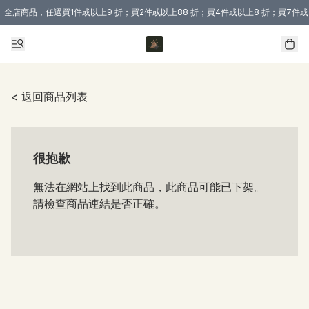
全店商品，任選買1件或以上9 折；買2件或以上88 折；買4件或以上8 折；買7件或
購買 3 件商品或以上即享免運費優惠！（適用於 本地送貨、本地取貨 )
< 返回商品列表
很抱歉
無法在網站上找到此商品，此商品可能已下架。
請檢查商品連結是否正確。