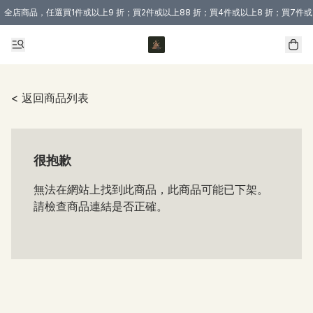
全店商品，任選買1件或以上9 折；買2件或以上88 折；買4件或以上8 折；買7件或
購買 3 件商品或以上即享免運費優惠！（適用於 本地送貨、本地取貨 )
< 返回商品列表
很抱歉
無法在網站上找到此商品，此商品可能已下架。
請檢查商品連結是否正確。