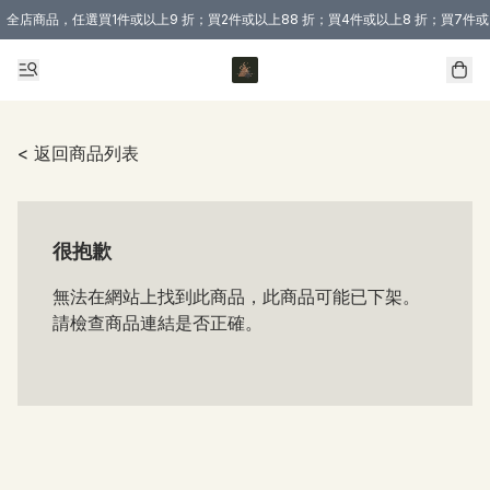
全店商品，任選買1件或以上9 折；買2件或以上88 折；買4件或以上8 折；買7件或
購買 3 件商品或以上即享免運費優惠！（適用於 本地送貨、本地取貨 )
< 返回商品列表
很抱歉
無法在網站上找到此商品，此商品可能已下架。
請檢查商品連結是否正確。