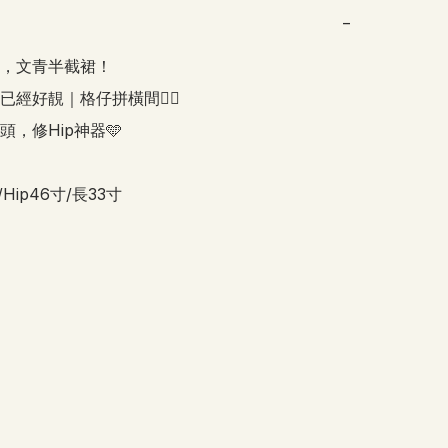
−
，文青半截裙！

經好靚｜格仔拼橫間👍🏻

，修Hip神器🩵

/Hip46寸/長33寸