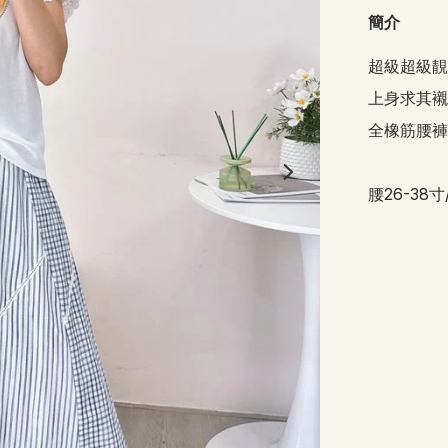
簡介
超級超級靚
上身求其襯已
全橡筋腰褲頭
腰26-38寸