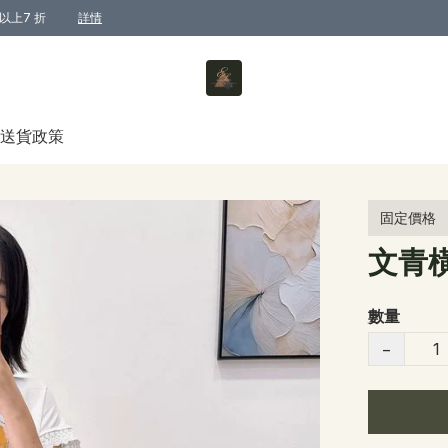
以上7 折
詳情
送貨政策
固定價格
文青
數量
−