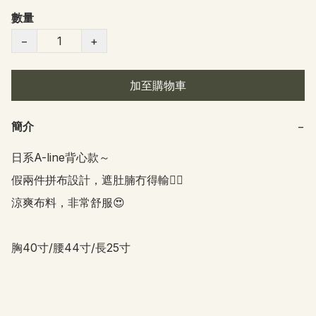
數量
−
+
加至購物車
簡介
−
日系A-line背心款～

假兩件拼布設計，遮肚腩冇得輸👍🏻

涼爽布料，非常舒服😍

胸40寸/腰44寸/長25寸 