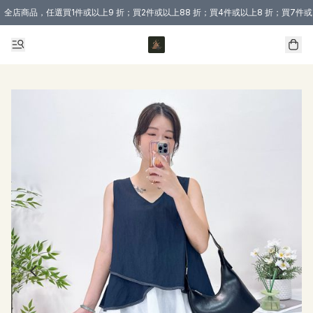
全店商品，任選買1件或以上9 折；買2件或以上88 折；買4件或以上8 折；買7件或
購買 3 件商品或以上即享免運費優惠！（適用於 本地送貨、本地取貨 )