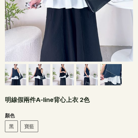
明線假兩件A-line背心上衣 2色
顏色
黑
寶藍