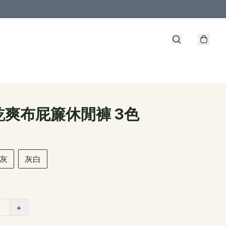
乾爽布屁簾休閒褲 3色
灰
灰白
+