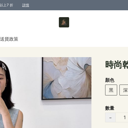
以上7 折
詳情
送貨政策
時尚
顏色
黑
深
數量
−