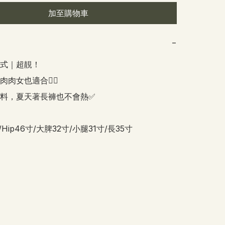
加至購物車
−
式｜超靚！

肉女也適合👍🏻

料，夏天著長褲也不會熱✅

/Hip46寸/大脾32寸/小腿31寸/長35寸