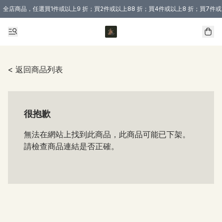
全店商品，任選買1件或以上9 折；買2件或以上88 折；買4件或以上8 折；買7件或
購買 3 件商品或以上即享免運費優惠！（適用於 本地送貨、本地取貨 )
< 返回商品列表
很抱歉
無法在網站上找到此商品，此商品可能已下架。
請檢查商品連結是否正確。