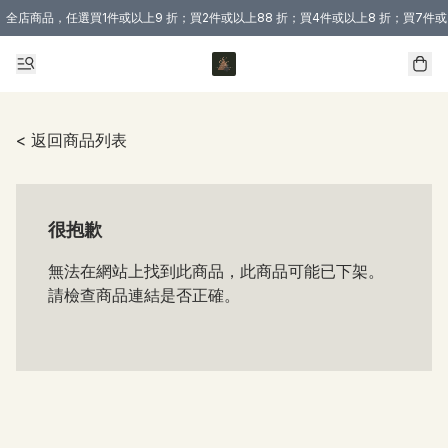
全店商品，任選買1件或以上9 折；買2件或以上88 折；買4件或以上8 折；買7件或
購買 3 件商品或以上即享免運費優惠！（適用於 本地送貨、本地取貨 )
< 返回商品列表
很抱歉
無法在網站上找到此商品，此商品可能已下架。
請檢查商品連結是否正確。