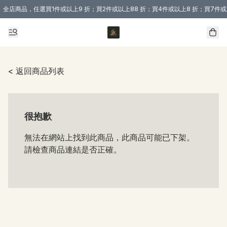
全店商品，任選買1件或以上9 折；買2件或以上88 折；買4件或以上8 折；買7件或
購買 3 件商品或以上即享免運費優惠！（適用於 本地送貨、本地取貨 )
< 返回商品列表
很抱歉
無法在網站上找到此商品，此商品可能已下架。
請檢查商品連結是否正確。