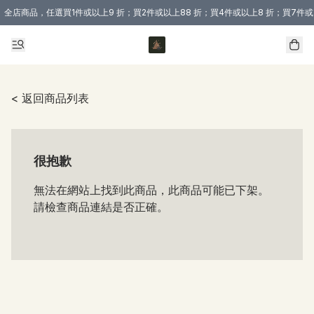
全店商品，任選買1件或以上9 折；買2件或以上88 折；買4件或以上8 折；買7件或
購買 3 件商品或以上即享免運費優惠！（適用於 本地送貨、本地取貨 )
< 返回商品列表
很抱歉
無法在網站上找到此商品，此商品可能已下架。
請檢查商品連結是否正確。