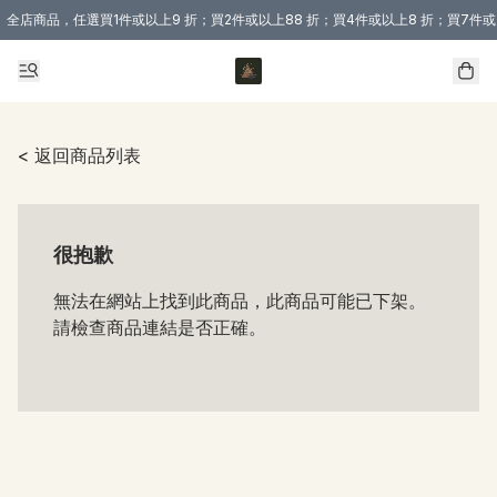
全店商品，任選買1件或以上9 折；買2件或以上88 折；買4件或以上8 折；買7件或
購買 3 件商品或以上即享免運費優惠！（適用於 本地送貨、本地取貨 )
< 返回商品列表
很抱歉
無法在網站上找到此商品，此商品可能已下架。
請檢查商品連結是否正確。