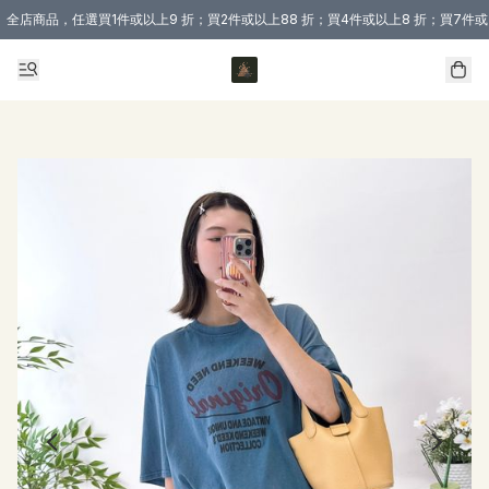
全店商品，任選買1件或以上9 折；買2件或以上88 折；買4件或以上8 折；買7件或
購買 3 件商品或以上即享免運費優惠！（適用於 本地送貨、本地取貨 )