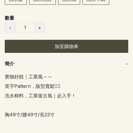
數量
−
+
加至購物車
簡介
−
實物好靚｜工業風～～

英字Pattern，版型寬鬆👍🏻

洗水棉料，工業復古風｜必入手！

胸49寸/腰49寸/長23寸