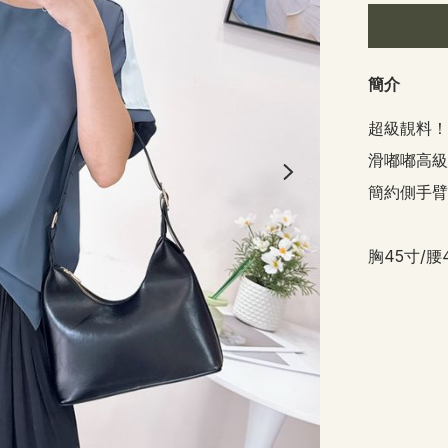
簡介
超級靚料！
滑嘟嘟高級雪
簡約側手臂
胸45寸/腰