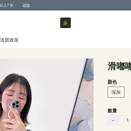
以上7 折
詳情
送貨政策
滑嘟
顏色
深灰
數量
−