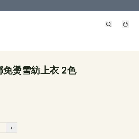
嘟免燙雪紡上衣 2色
+