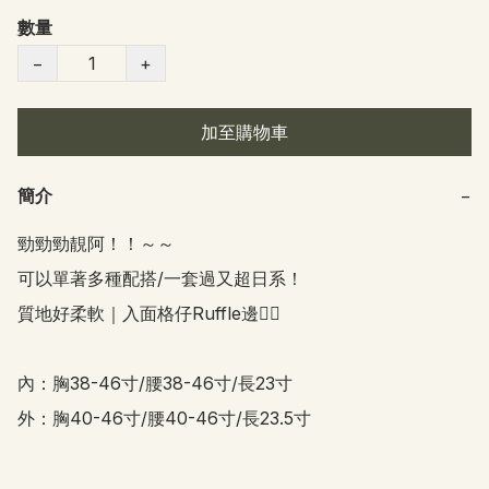
數量
−
+
加至購物車
簡介
−
勁勁勁靚阿！！～～

可以單著多種配搭/一套過又超日系！

質地好柔軟｜入面格仔Ruffle邊👍🏻

內：胸38-46寸/腰38-46寸/長23寸

外：胸40-46寸/腰40-46寸/長23.5寸