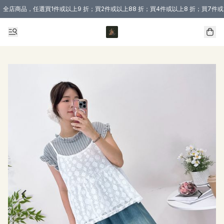
全店商品，任選買1件或以上9 折；買2件或以上88 折；買4件或以上8 折；買7件或
購買 3 件商品或以上即享免運費優惠！（適用於 本地送貨、本地取貨 )