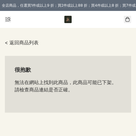
全店商品，任選買1件或以上9 折；買2件或以上88 折；買4件或以上8 折；買7件或
購買 3 件商品或以上即享免運費優惠！（適用於 本地送貨、本地取貨 )
< 返回商品列表
很抱歉
無法在網站上找到此商品，此商品可能已下架。
請檢查商品連結是否正確。