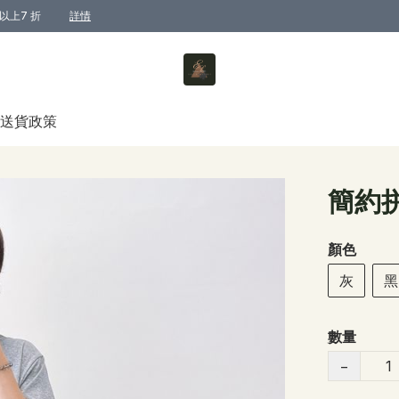
以上7 折
詳情
送貨政策
簡約
顏色
灰
黑
數量
−