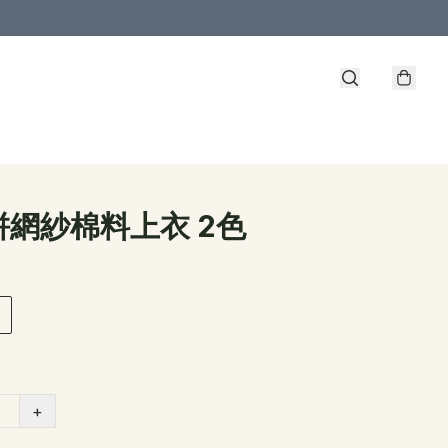
拼網紗棉料上衣 2色
+