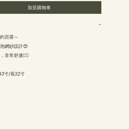
加至購物車
−
約百搭～

泡網紗設計😍

非常舒適👍🏻

43寸/長22寸