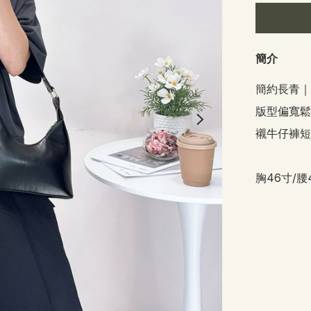
簡介
簡約長青｜
版型偏寬鬆設
襯牛仔褲短
胸46寸/腰