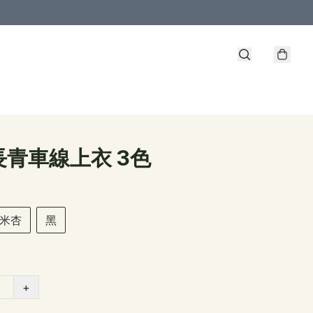
長青車線上衣 3色
米杏
黑
+