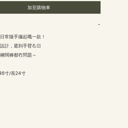
加至購物車
−
日常隨手攞起嘅一款！

計，遮到手臂💪🏻

褲闊褲都冇問題～

46寸/長24寸