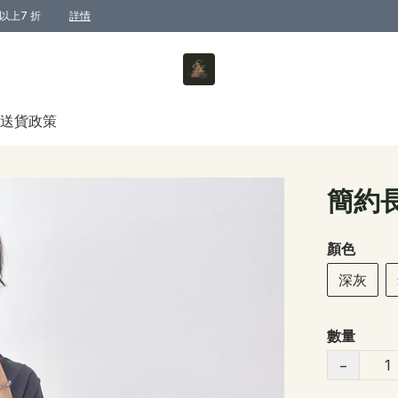
以上7 折
詳情
送貨政策
簡約
顏色
深灰
數量
−