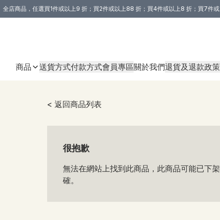
全店商品，任選買1件或以上9 折；買2件或以上88 折；買4件或以上8 折；買7件或
購買 3 件商品或以上即享免運費優惠！（適用於 本地送貨、本地取貨 )
商品
送貨方式
付款方式
會員專區
關於我們
退貨及退款政策
< 返回商品列表
很抱歉
無法在網站上找到此商品，此商品可能已下架
確。