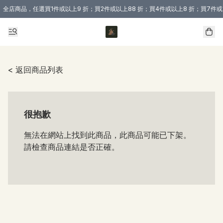
全店商品，任選買1件或以上9 折；買2件或以上88 折；買4件或以上8 折；買7件或
購買 3 件商品或以上即享免運費優惠！（適用於 本地送貨、本地取貨 )
< 返回商品列表
很抱歉
無法在網站上找到此商品，此商品可能已下架。
請檢查商品連結是否正確。