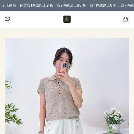
全店商品，任選買1件或以上9 折；買2件或以上88 折；買4件或以上8 折；買7件或
購買 3 件商品或以上即享免運費優惠！（適用於 本地送貨、本地取貨 )