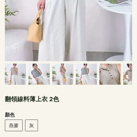
翻領線料薄上衣 2色
顏色
燕麥
灰