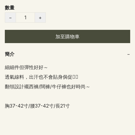
數量
−
+
加至購物車
簡介
−
細細件但彈性好好～

透氣線料，出汗也不會貼身侷促👍🏻

翻領設計襯西褲/闊褲/牛仔褲也好時尚～

胸37-42寸/腰37-42寸/長21寸