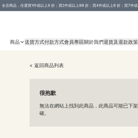
全店商品，任選買1件或以上9 折；買2件或以上88 折；買4件或以上8 折；買7件或
購買 3 件商品或以上即享免運費優惠！（適用於 本地送貨、本地取貨 )
商品
送貨方式
付款方式
會員專區
關於我們
退貨及退款政策
< 返回商品列表
很抱歉
無法在網站上找到此商品，此商品可能已下架
確。