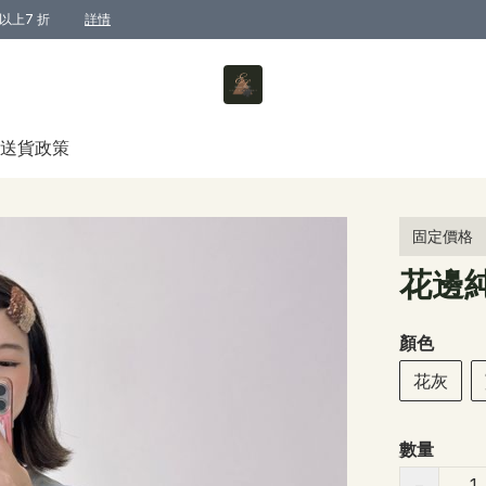
以上7 折
詳情
送貨政策
固定價格
花邊純
顏色
花灰
數量
−