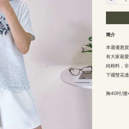
簡介
本週優惠貨品 
有大家最愛
純棉料，非常
下擺雙花邊
胸40吋/腰