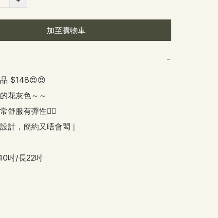
加至購物車
−
$148😍😍

的花灰色～～

舒服有彈性👍🏻

設計，簡約又唔會悶｜

40吋/長22吋