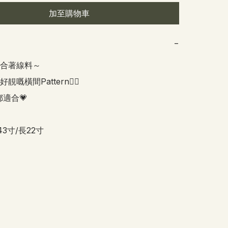
加至購物車
−
合著線料～

嘅橫間Pattern👍🏻

適合💗

43寸/長22寸