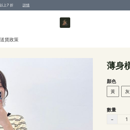
以上7 折
詳情
送貨政策
薄身
顏色
黃
灰
數量
−