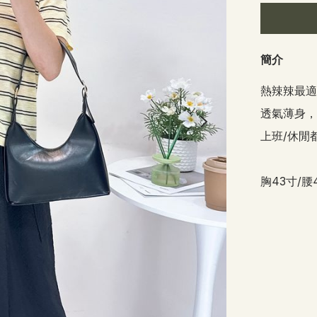
簡介
熱辣辣最適
透氣薄身，好靚
上班/休閒都
胸43寸/腰