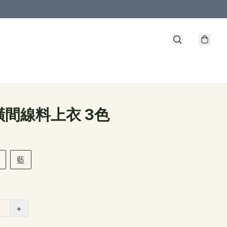
橫間線料上衣 3色
藍
+