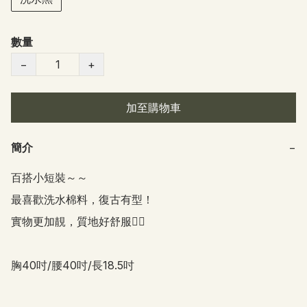
數量
−
+
加至購物車
簡介
−
百搭小短裝～～

最喜歡洗水棉料，復古有型！

實物更加靚，質地好舒服👍🏻

胸40吋/腰40吋/長18.5吋