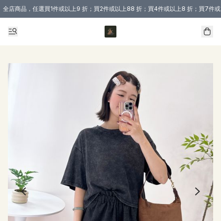
全店商品，任選買1件或以上9 折；買2件或以上88 折；買4件或以上8 折；買7件或
購買 3 件商品或以上即享免運費優惠！（適用於 本地送貨、本地取貨 )