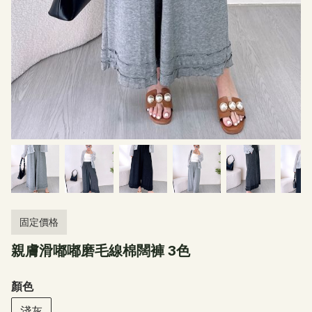
固定價格
親膚滑嘟嘟磨毛線棉闊褲 3色
顏色
淺灰