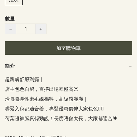
數量
−
+
加至購物車
簡介
−
超親膚舒服到癲｜

店主包色自留，百搭出場率極高😍

滑嘟嘟彈性磨毛線棉料，高級感滿滿｜

嚟緊入秋都適合着，專登優惠價俾大家包色👍🏻

荷葉邊褲腳真係勁靚！長度唔會太長，大家都適合💗 
