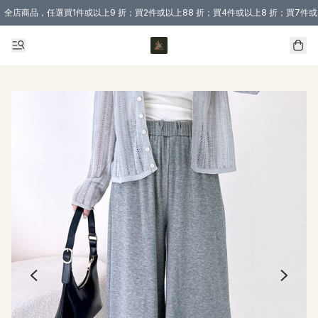
全店商品，任選買1件或以上9 折；買2件或以上88 折；買4件或以上8 折；買7件或
購買 3 件商品或以上即享免運費優惠！（適用於 本地送貨、本地取貨 )