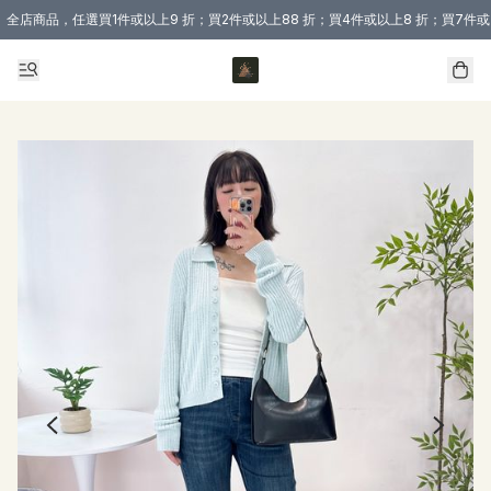
全店商品，任選買1件或以上9 折；買2件或以上88 折；買4件或以上8 折；買7件或
購買 3 件商品或以上即享免運費優惠！（適用於 本地送貨、本地取貨 )