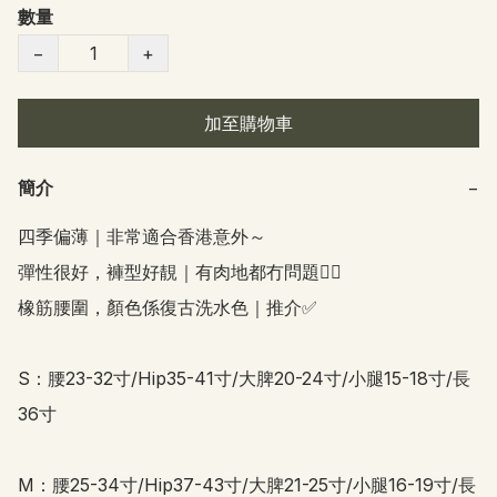
數量
−
+
加至購物車
簡介
−
四季偏薄｜非常適合香港意外～

彈性很好，褲型好靚｜有肉地都冇問題👍🏻

橡筋腰圍，顏色係復古洗水色｜推介✅

S：腰23-32寸/Hip35-41寸/大脾20-24寸/小腿15-18寸/長
36寸

M：腰25-34寸/Hip37-43寸/大脾21-25寸/小腿16-19寸/長