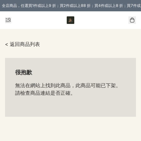
全店商品，任選買1件或以上9 折；買2件或以上88 折；買4件或以上8 折；買7件或
購買 3 件商品或以上即享免運費優惠！（適用於 本地送貨、本地取貨 )
< 返回商品列表
很抱歉
無法在網站上找到此商品，此商品可能已下架。
請檢查商品連結是否正確。