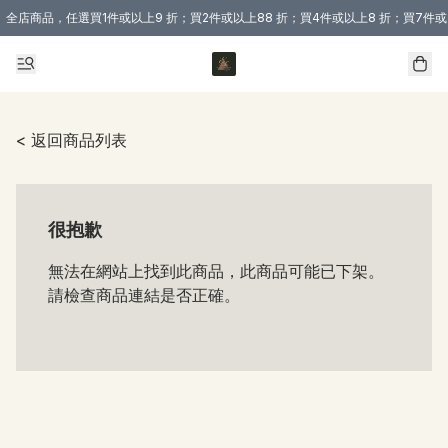
全店商品，任選買1件或以上9 折；買2件或以上88 折；買4件或以上8 折；買7件或
購買 3 件商品或以上即享免運費優惠！（適用於 本地送貨、本地取貨 )
< 返回商品列表
很抱歉
無法在網站上找到此商品，此商品可能已下架。
請檢查商品連結是否正確。