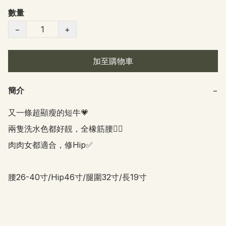
數量
−
+
加至購物車
簡介
−
又一條超顯瘦的短牛💗

兩隻洗水色都好靚，全橡筋腰👍🏻

肉肉女都適合，修Hip✅

腰26-40寸/Hip46寸/腿圍32寸/長19寸