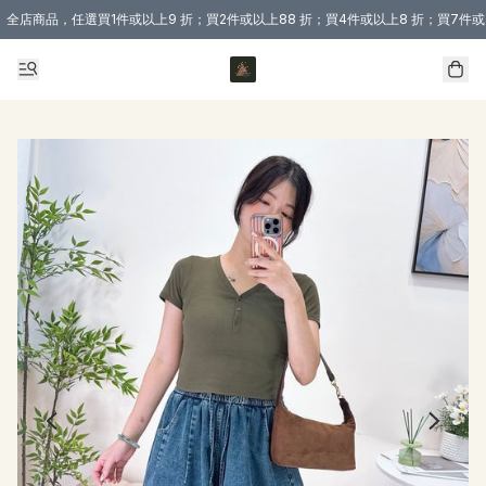
全店商品，任選買1件或以上9 折；買2件或以上88 折；買4件或以上8 折；買7件或
購買 3 件商品或以上即享免運費優惠！（適用於 本地送貨、本地取貨 )