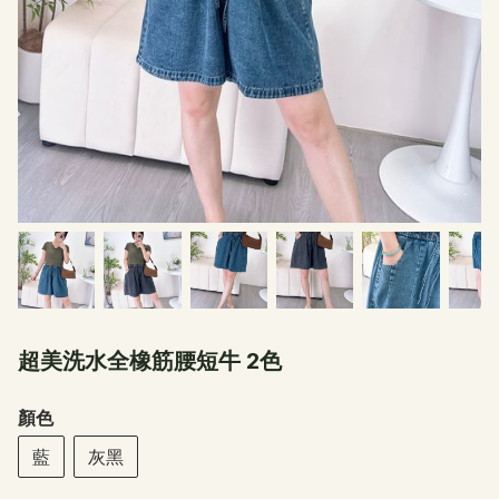
超美洗水全橡筋腰短牛 2色
顏色
藍
灰黑