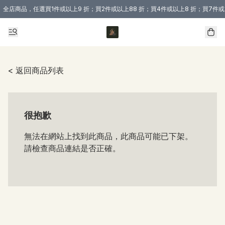
全店商品，任選買1件或以上9 折；買2件或以上88 折；買4件或以上8 折；買7件或
購買 3 件商品或以上即享免運費優惠！（適用於 本地送貨、本地取貨 )
< 返回商品列表
很抱歉
無法在網站上找到此商品，此商品可能已下架。
請檢查商品連結是否正確。