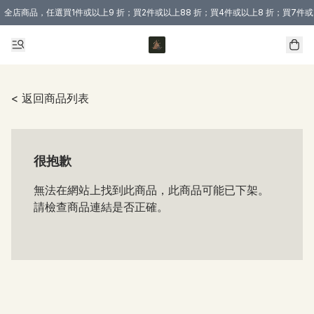
全店商品，任選買1件或以上9 折；買2件或以上88 折；買4件或以上8 折；買7件或
購買 3 件商品或以上即享免運費優惠！（適用於 本地送貨、本地取貨 )
< 返回商品列表
很抱歉
無法在網站上找到此商品，此商品可能已下架。
請檢查商品連結是否正確。