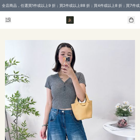
全店商品，任選買1件或以上9 折；買2件或以上88 折；買4件或以上8 折；買7件或
購買 3 件商品或以上即享免運費優惠！（適用於 本地送貨、本地取貨 )