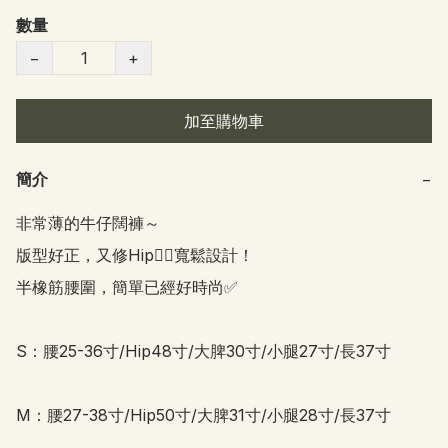
數量
−
+
加至購物車
簡介
−
非常薄的牛仔闊褲～

版型好正，又修Hip👍🏻寬鬆設計！

半橡筋腰圍，簡單已經好時尚✅

S：腰25-36寸/Hip48寸/大脾30寸/小腿27寸/長37寸

M：腰27-38寸/Hip50寸/大脾31寸/小腿28寸/長37寸 