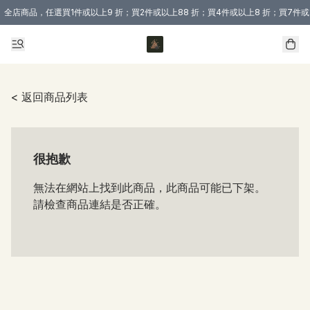
全店商品，任選買1件或以上9 折；買2件或以上88 折；買4件或以上8 折；買7件或
購買 3 件商品或以上即享免運費優惠！（適用於 本地送貨、本地取貨 )
< 返回商品列表
很抱歉
無法在網站上找到此商品，此商品可能已下架。
請檢查商品連結是否正確。