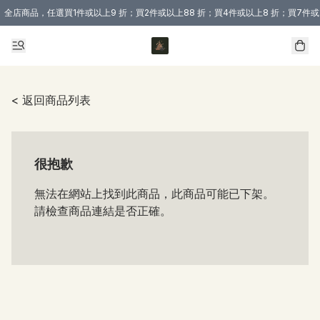
全店商品，任選買1件或以上9 折；買2件或以上88 折；買4件或以上8 折；買7件或
購買 3 件商品或以上即享免運費優惠！（適用於 本地送貨、本地取貨 )
< 返回商品列表
很抱歉
無法在網站上找到此商品，此商品可能已下架。
請檢查商品連結是否正確。