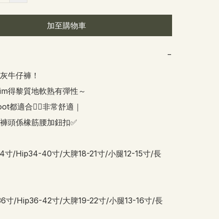
加至購物車
−
灰牛仔褲！

lim得黎質地軟熟有彈性～

ot都適合👍🏻非常舒適｜

褲頭係橡筋腰加鈕扣✅

4寸/Hip34-40寸/大脾18-21寸/小腿12-15寸/長
6寸/Hip36-42寸/大脾19-22寸/小腿13-16寸/長