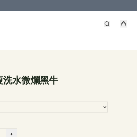
瘦洗水微爛黑牛
+