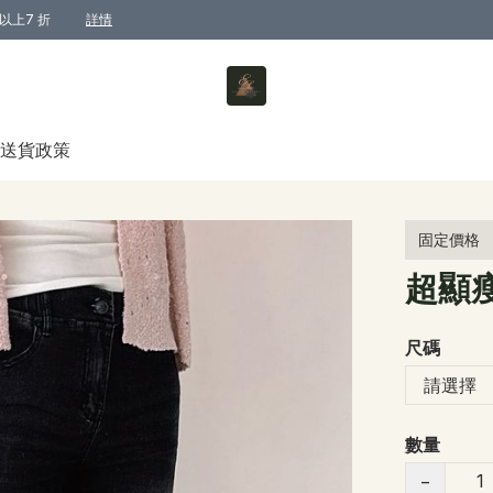
以上7 折
詳情
送貨政策
固定價格
超顯
尺碼
數量
−