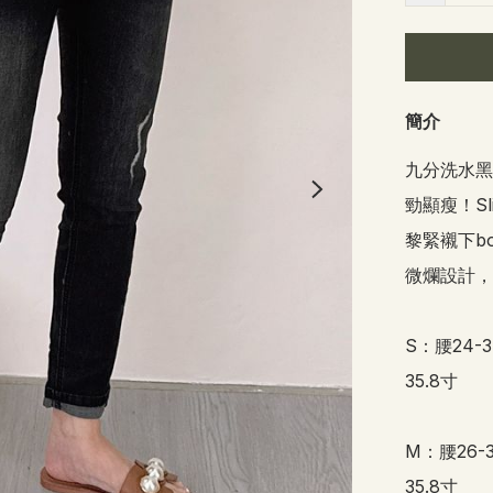
簡介
九分洗水黑
勁顯瘦！S
黎緊襯下bo
微爛設計，
S：腰24-3
35.8寸

M：腰26-3
35.8寸
