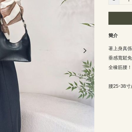
簡介
著上身真係型
垂感寬鬆免燙
全橡筋腰！
腰25-38寸