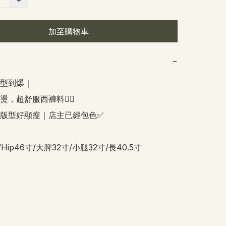
加至購物車
−
到爆｜  

，超舒服西褲料👍🏻

版型好顯瘦｜店主已經包色✅

/Hip46寸/大脾32寸/小腿32寸/長40.5寸   