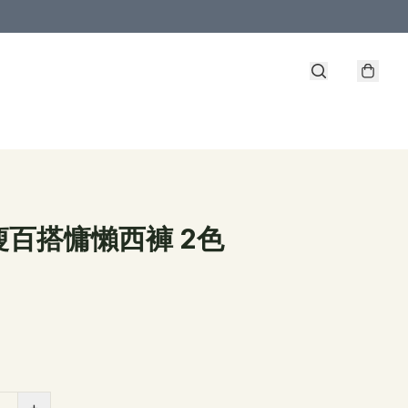
瘦百搭慵懶西褲 2色
+