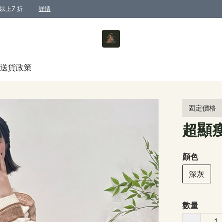
以上7 折
詳情
送貨政策
固定價格
超顯
顏色
深灰
數量
−