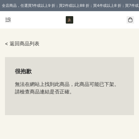
全店商品，任選買1件或以上9 折；買2件或以上88 折；買4件或以上8 折；買7件或
購買 3 件商品或以上即享免運費優惠！（適用於 本地送貨、本地取貨 )
< 返回商品列表
很抱歉
無法在網站上找到此商品，此商品可能已下架。
請檢查商品連結是否正確。